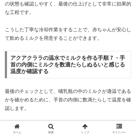
の状態も確認しやすく、最後の仕上げとして非常に効果的
な工程です。
こうした丁寧な冷却作業をすることで、赤ちゃんが安心し
て飲めるミルクを用意することができます。
アクアクララの温水でミルクを作る手順７・手
首の内側にミルクを数適たらしぬるいと感じる
温度か確認する
最後のチェックとして、哺乳瓶の中のミルクが適温である
かを確かめるために、手首の内側に数滴たらして温度を確
認します。
人の皮膚の中でも特に敏感な部分である手首に触れて、ぬ
ホーム
検索
トップ
サイドバー
るいと感じられればおおよそ40℃前後の適温です。